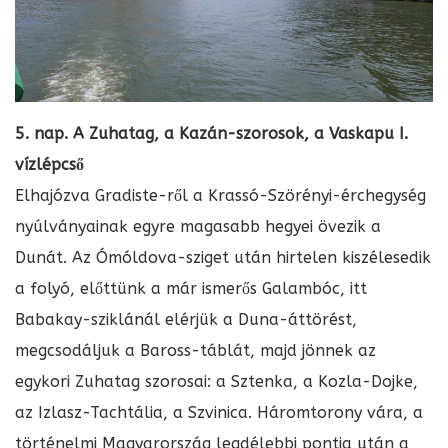
5. nap. A Zuhatag, a Kazán-szorosok, a Vaskapu I.
vízlépcső
Elhajózva Gradiste-ről a Krassó-Szörényi-érchegység
nyúlványainak egyre magasabb hegyei övezik a
Dunát. Az Ómóldova-sziget után hirtelen kiszélesedik
a folyó, előttünk a már ismerős Galambóc, itt
Babakay-sziklánál elérjük a Duna-áttörést,
megcsodáljuk a Baross-táblát, majd jönnek az
egykori Zuhatag szorosai: a Sztenka, a Kozla-Dojke,
az Izlasz-Tachtália, a Szvinica. Háromtorony vára, a
történelmi Magyarország legdélebbi pontja után a