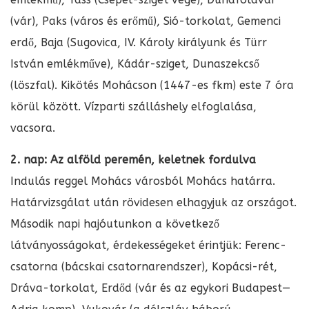
(vár), Paks (város és erőmű), Sió-torkolat, Gemenci
erdő, Baja (Sugovica, IV. Károly királyunk és Türr
István emlékműve), Kádár-sziget, Dunaszekcső
(löszfal). Kikötés Mohácson (1447-es fkm) este 7 óra
körül között. Vízparti szálláshely elfoglalása,
vacsora.
2. nap: Az alföld peremén, keletnek fordulva
Indulás reggel Mohács városból Mohács határra.
Határvizsgálat után rövidesen elhagyjuk az országot.
Második napi hajóutunkon a következő
látványosságokat, érdekességeket érintjük: Ferenc-
csatorna (bácskai csatornarendszer), Kopácsi-rét,
Dráva-torkolat, Erdőd (vár és az egykori Budapest—