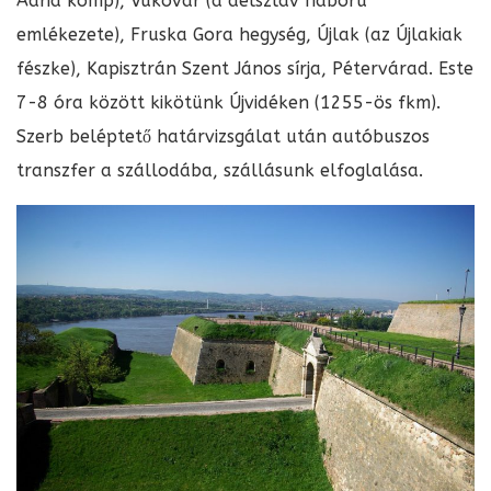
Adria komp), Vukovár (a délszláv háború
emlékezete), Fruska Gora hegység, Újlak (az Újlakiak
fészke), Kapisztrán Szent János sírja, Pétervárad. Este
7-8 óra között kikötünk Újvidéken (1255-ös fkm).
Szerb beléptető határvizsgálat után autóbuszos
transzfer a szállodába, szállásunk elfoglalása.