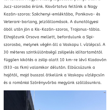
Jucz-szorosba érünk. Kisvártatva feltűnik a Nagy
Kazán-szoros: Széchenyi-emléktába, Ponikova- és
Veterani-barlang, jelzőállomások. A dunatölgyesi
öböl után jön a Kis-Kazán-szoros, Trajanus-tábla.
Elhajózunk Orsova mellett, befordulunk a Sipi-
szorosba, melynek végén áll a Vaskapu I. vízlépcső. A
30 méteres szintkülönbségű zsilipelés időtartamától
függően kikötés a zsilip alatt 10 km-re lévő Kladovón
(933-as fkm) valamikor délután. Elbúcsúzunk a
hajótól, majd busszal átkelünk a Vaskapu vízlépcsőn
és a romániai Szörényvárba megyünk szállásunkra.