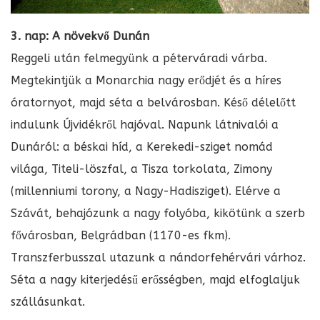
3. nap: A növekvő Dunán
Reggeli után felmegyünk a péterváradi várba.
Megtekintjük a Monarchia nagy erődjét és a híres
óratornyot, majd séta a belvárosban. Késő délelőtt
indulunk Újvidékről hajóval. Napunk látnivalói a
Dunáról: a béskai híd, a Kerekedi-sziget nomád
világa, Titeli-löszfal, a Tisza torkolata, Zimony
(millenniumi torony, a Nagy-Hadisziget). Elérve a
Szávát, behajózunk a nagy folyóba, kikötünk a szerb
fővárosban, Belgrádban (1170-es fkm).
Transzferbusszal utazunk a nándorfehérvári várhoz.
Séta a nagy kiterjedésű erősségben, majd elfoglaljuk
szállásunkat.