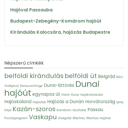
Hajóval Passauba
Budapest-Zebegény-Komárom hajóút
Kirándulás Kalocsára, hajózás Budapestre
Népszerű címkék
belföldi kirándulás
belföldi út
Belgrád
Bősi
Dunai
Duna-áttörés
Vízlépcső
Donauschlinge
hajóút
egynapos út
Felső-Duna
hajókirándulás
Hajóskaland
Hajózás a Dunán
Horvátország
hajóutak
Ipoly
Kazán-szoros
Passau
folyó
Komárom
löszfalak
Vaskapu
Pusztaprogram
Visegrád
Wachau
Wachau hajóval