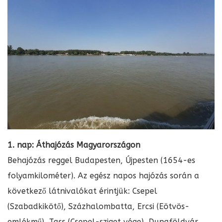
1. nap: Áthajózás Magyarországon
Behajózás reggel Budapesten, Újpesten (1654-es
folyamkilométer). Az egész napos hajózás során a
következő látnivalókat érintjük: Csepel
(Szabadkikötő), Százhalombatta, Ercsi (Eötvös-
emlékmű), Tass (Csepel-sziget vége), Dunaföldvár