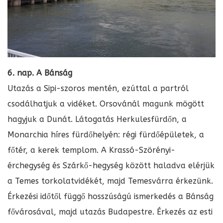
6. nap. A Bánság
Utazás a Sipi-szoros mentén, ezúttal a partról
csodálhatjuk a vidéket. Orsovánál magunk mögött
hagyjuk a Dunát. Látogatás Herkulesfürdőn, a
Monarchia híres fürdőhelyén: régi fürdőépületek, a
főtér, a kerek templom. A Krassó-Szörényi-
érchegység és Szárkő-hegység között haladva elérjük
a Temes torkolatvidékét, majd Temesvárra érkezünk.
Érkezési időtől függő hosszúságú ismerkedés a Bánság
fővárosával, majd utazás Budapestre. Érkezés az esti