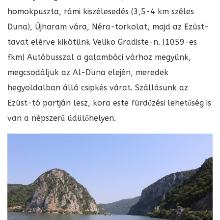
homokpuszta, rámi kiszélesedés (3,5-4 km széles
Duna), Újharam vára, Néra-torkolat, majd az Ezüst-
tavat elérve kikötünk Veliko Gradiste-n. (1059-es
fkm) Autóbusszal a galambóci várhoz megyünk,
megcsodáljuk az Al-Duna elején, meredek
hegyoldalban álló csipkés várat. Szállásunk az
Ezüst-tó partján lesz, kora este fürdőzési lehetőség is
van a népszerű üdülőhelyen.